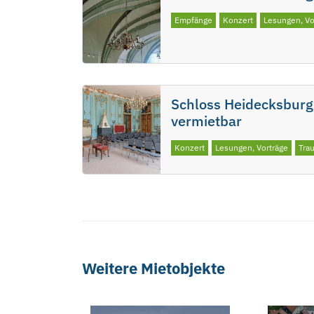
Empfänge
Konzert
Lesungen, Vo
Schloss Heidecksburg:
vermietbar
Konzert
Lesungen, Vorträge
Tra
Weitere Mietobjekte