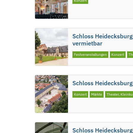
Konzert
Schloss Heidecksburg: 
vermietbar
Festveranstaltungen
Konzert
Th
Schloss Heidecksburg:
Konzert
Märkte
Theater, Kleinku
Schloss Heidecksburg: