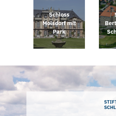
Schloss
Molsdorf mit
Ber
Park
Sch
STIF
SCHL