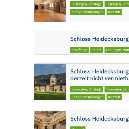
Lesungen, Vorträge
Tagungen, Sem
Festveranstaltungen
Konzert
Schloss Heidecksburg:
Empfänge
Feiern
Lesungen, Vor
Schloss Heidecksburg:
derzeit nicht vermietb
Lesungen, Vorträge
Tagungen, Sem
Festveranstaltungen
Konzert
Schloss Heidecksburg: