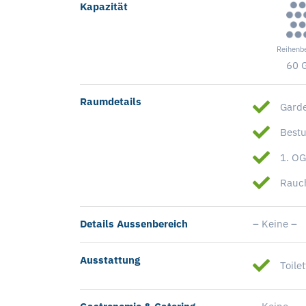
Kapazität
Reihenb
60 
Raumdetails
Gard
Best
1. O
Rauc
Details Aussenbereich
– Keine –
Ausstattung
Toile