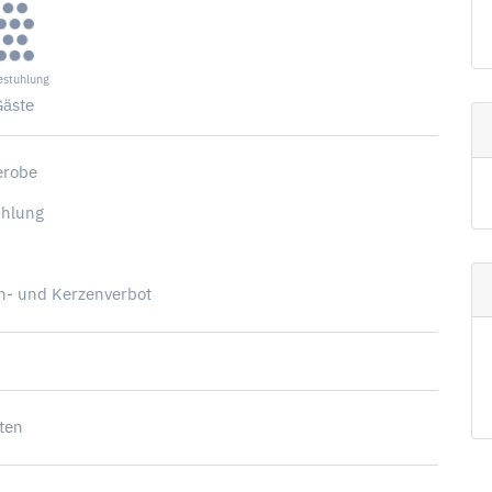
estuhlung
Gäste
erobe
uhlung
G
h- und Kerzenverbot
tten