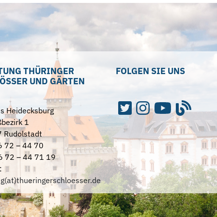
TUNG THÜRINGER
FOLGEN SIE UNS
ÖSSER UND GÄRTEN
ss Heidecksburg
bezirk 1
 Rudolstadt
6 72 – 44 70
6 72 – 44 71 19
:
ng(at)thueringerschloesser.de