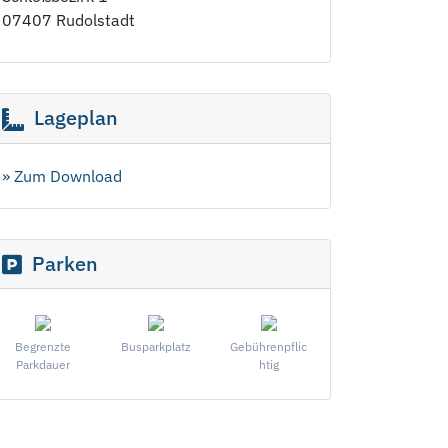
07407 Rudolstadt
Lageplan
» Zum Download
Parken
Begrenzte
Busparkplatz
Gebührenpflic
Parkdauer
htig