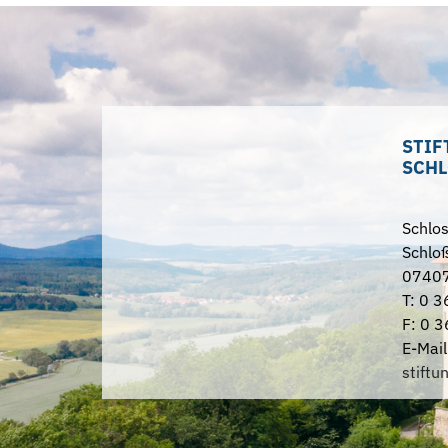
STIF
SCHL
Schlo
Schloß
07407
T: 0 3
F: 0 3
E-Mail
stiftu