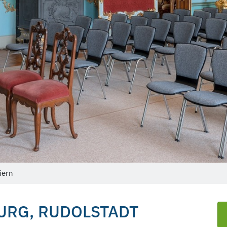
iern
URG, RUDOLSTADT