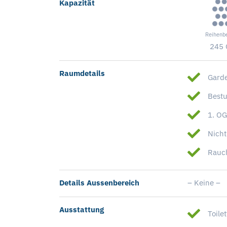
Kapazität
Reihenb
245 
Raumdetails
Gard
Best
1. O
Nicht
Rauc
Details Aussenbereich
– Keine –
Ausstattung
Toile