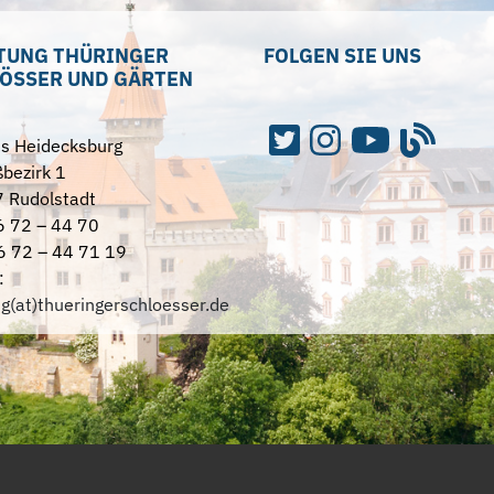
TUNG THÜRINGER
FOLGEN SIE UNS
ÖSSER UND GÄRTEN
ss Heidecksburg
bezirk 1
 Rudolstadt
6 72 – 44 70
6 72 – 44 71 19
:
ng(at)thueringerschloesser.de