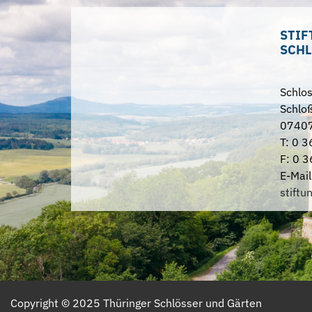
STIF
SCHL
Schlo
Schloß
07407
T: 0 3
F: 0 3
E-Mail
stiftu
Copyright ©
2025
Thüringer Schlösser und Gärten