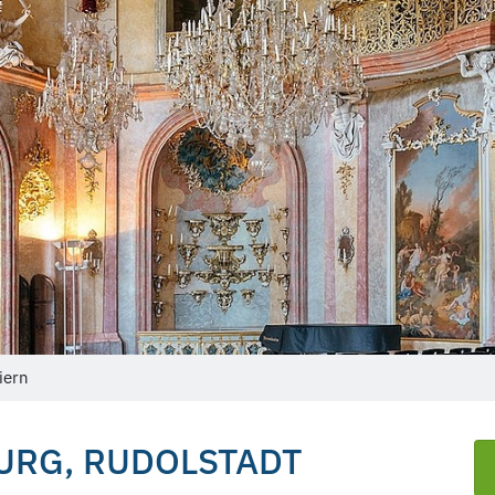
iern
URG, RUDOLSTADT