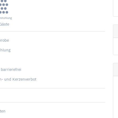
estuhlung
Gäste
erobe
uhlung
G
 barrierefrei
h- und Kerzenverbot
tten