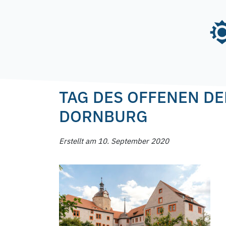
Skip
to
content
Posted on
10. September 2020
by
f.nagel
TAG DES OFFENEN DE
DORNBURG
Erstellt am 10. September 2020