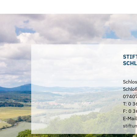
STIF
SCHL
Schlo
Schloß
07407
T: 0 3
F: 0 3
E-Mail
stiftu