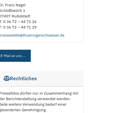
Dr. Franz Nagel
Schloßbezirk 1
07407 Rudolstadt
T: 0 36 72 – 44 71 26
F: 0 36 72 – 44 71 29
pressestelle@thueringerschloesser.de
E-Mail an uns ...
Rechtliches
Pressefotos dürfen nur in Zusammenhang mit
der Berichterstattung verwendet werden.
Jede weitere Verwendung bedarf einer
gesonderten Genehmigung.