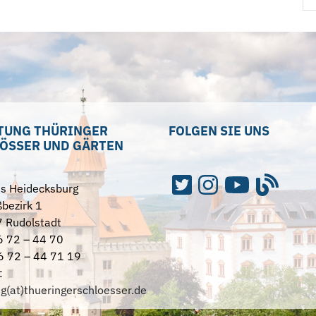
TUNG THÜRINGER
FOLGEN SIE UNS
ÖSSER UND GÄRTEN
ss Heidecksburg
bezirk 1
 Rudolstadt
6 72 – 44 70
6 72 – 44 71 19
:
ng(at)thueringerschloesser.de