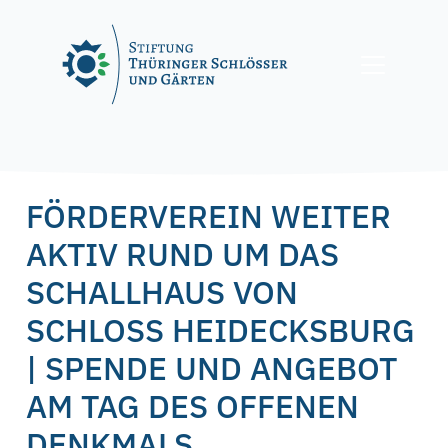
Skip
to
content
Posted on
8. September 2020
10. September 2020
by
f.nagel
FÖRDERVEREIN WEITER
AKTIV RUND UM DAS
SCHALLHAUS VON
SCHLOSS HEIDECKSBURG
| SPENDE UND ANGEBOT
AM TAG DES OFFENEN
DENKMALS