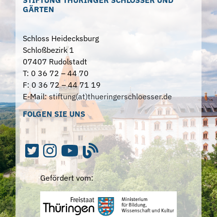
STIFTUNG THÜRINGER SCHLÖSSER UND
GÄRTEN
Schloss Heidecksburg
Schloßbezirk 1
07407 Rudolstadt
T: 0 36 72 – 44 70
F: 0 36 72 – 44 71 19
E-Mail:
stiftung(at)thueringerschloesser.de
FOLGEN SIE UNS
Gefördert vom: