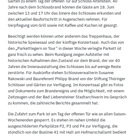
Gärten zu einem Tag der offenen Tür auf Schloss Altenstein. 40
Jahre nach dem Schlossbrand können die Gäste am 18. Juni
zwischen 13 und 17 Uhr das Innere des Schlosses erkunden und
den aktuellen Baufortschritt in Augenschein nehmen. Für
Verpflegung vom Grill sowie mit Kaffee und Kuchen ist gesorgt.
Besichtigt werden können unter anderem das Treppenhaus, der
historische Speisesaal und der künftige Konzertsaal. Auch das von
den „Parkettlegern on Tour“ in dieser Woche verlegte Parkett ist
ganz frisch zu sehen. Beim Rundgang zeigen Aufsteller mit
historischen Aufnahmen den Zustand vor dem Brand, der vor 40
Jahren die Innenausstattung des Schlosses bis auf wenige Reste
zerstörte. Für Auskünfte stehen Schlossverwalterin Susanne
Rakowski und Baureferent Philipp Brand von der Stiftung Thüringer
Schlösser und Gärten zur Verfügung. Im Konzertsaal gibt es Fotos
und Dokumente zum Brandereignis und die Möglichkeit, mit einem
Zeitzeugen und der Bad Liebensteiner Stadtarchivarin ins Gespräch
zu kommen, die zahlreiche Berichte gesammelt hat.
Die Zufahrt zum Park ist am Tag der offenen Tür wie an allen Saison-
Wochenenden gesperrt. Es stehen im nahen Umfeld die
ausgeschilderten Parkplätze P2, P3 und P4 zur Verfügung, die
stündlich von der Buslinie 41 mit Halt am Hofmarschallamt bedient