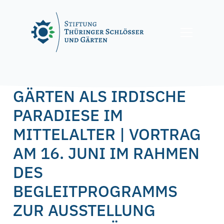
Skip
to
content
Posted on
13. Juni 2022
by
f.nagel
GÄRTEN ALS IRDISCHE
PARADIESE IM
MITTELALTER | VORTRAG
AM 16. JUNI IM RAHMEN
DES
BEGLEITPROGRAMMS
ZUR AUSSTELLUNG