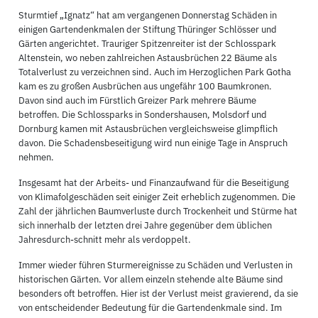
Sturmtief „Ignatz“ hat am vergangenen Donnerstag Schäden in
einigen Gartendenkmalen der Stiftung Thüringer Schlösser und
Gärten angerichtet. Trauriger Spitzenreiter ist der Schlosspark
Altenstein, wo neben zahlreichen Astausbrüchen 22 Bäume als
Totalverlust zu verzeichnen sind. Auch im Herzoglichen Park Gotha
kam es zu großen Ausbrüchen aus ungefähr 100 Baumkronen.
Davon sind auch im Fürstlich Greizer Park mehrere Bäume
betroffen. Die Schlossparks in Sondershausen, Molsdorf und
Dornburg kamen mit Astausbrüchen vergleichsweise glimpflich
davon. Die Schadensbeseitigung wird nun einige Tage in Anspruch
nehmen.
Insgesamt hat der Arbeits- und Finanzaufwand für die Beseitigung
von Klimafolgeschäden seit einiger Zeit erheblich zugenommen. Die
Zahl der jährlichen Baumverluste durch Trockenheit und Stürme hat
sich innerhalb der letzten drei Jahre gegenüber dem üblichen
Jahresdurch-schnitt mehr als verdoppelt.
Immer wieder führen Sturmereignisse zu Schäden und Verlusten in
historischen Gärten. Vor allem einzeln stehende alte Bäume sind
besonders oft betroffen. Hier ist der Verlust meist gravierend, da sie
von entscheidender Bedeutung für die Gartendenkmale sind. Im