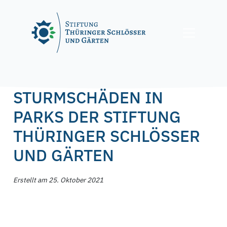
Skip
to
content
Posted on
25. Oktober 2021
by
f.nagel
STURMSCHÄDEN IN
PARKS DER STIFTUNG
THÜRINGER SCHLÖSSER
UND GÄRTEN
Erstellt am 25. Oktober 2021