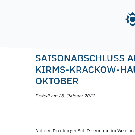
Skip
to
content
Posted on
28. Oktober 2021
by
f.nagel
SAISONABSCHLUSS A
KIRMS-KRACKOW-HAU
OKTOBER
Erstellt am 28. Oktober 2021
Auf den Dornburger Schlössern und im Weimare