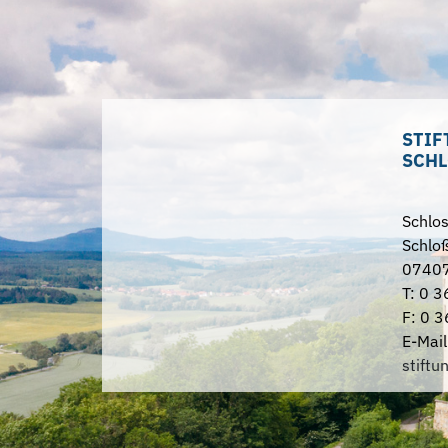
STIF
SCHL
Schlo
Schloß
07407
T: 0 3
F: 0 3
E-Mail
stiftu