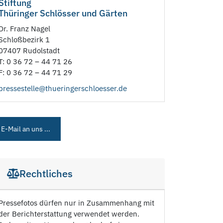
Stiftung
Thüringer Schlösser und Gärten
Dr. Franz Nagel
Schloßbezirk 1
07407 Rudolstadt
T: 0 36 72 – 44 71 26
F: 0 36 72 – 44 71 29
pressestelle@thueringerschloesser.de
E-Mail an uns ...
Rechtliches
Pressefotos dürfen nur in Zusammenhang mit
der Berichterstattung verwendet werden.