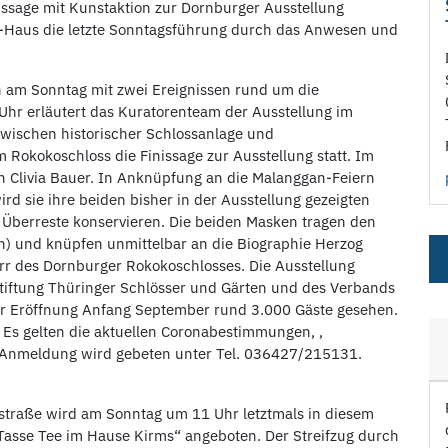
ssage mit Kunstaktion zur Dornburger Ausstellung
Haus die letzte Sonntagsführung durch das Anwesen und
n am Sonntag mit zwei Ereignissen rund um die
hr erläutert das Kuratorenteam der Ausstellung im
zwischen historischer Schlossanlage und
 Rokokoschloss die Finissage zur Ausstellung statt. Im
in Clivia Bauer. In Anknüpfung an die Malanggan-Feiern
d sie ihre beiden bisher in der Ausstellung gezeigten
e Überreste konservieren. Die beiden Masken tragen den
en) und knüpfen unmittelbar an die Biographie Herzog
rr des Dornburger Rokokoschlosses. Die Ausstellung
tiftung Thüringer Schlösser und Gärten und des Verbands
der Eröffnung Anfang September rund 3.000 Gäste gesehen.
. Es gelten die aktuellen Coronabestimmungen, ,
 Anmeldung wird gebeten unter Tel. 036427/215131.
traße wird am Sonntag um 11 Uhr letztmals in diesem
 Tasse Tee im Hause Kirms“ angeboten. Der Streifzug durch