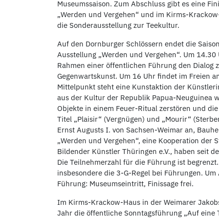
Museumssaison. Zum Abschluss gibt es eine Fini
„Werden und Vergehen“ und im Kirms-Krackow-
die Sonderausstellung zur Teekultur.
Auf den Dornburger Schlössern endet die Saiso
Ausstellung „Werden und Vergehen“. Um 14.30 U
Rahmen einer öffentlichen Führung den Dialog 
Gegenwartskunst. Um 16 Uhr findet im Freien am
Mittelpunkt steht eine Kunstaktion der Künstler
aus der Kultur der Republik Papua-Neuguinea wir
Objekte in einem Feuer-Ritual zerstören und di
Titel „Plaisir“ (Vergnügen) und „Mourir“ (Sterb
Ernst Augusts I. von Sachsen-Weimar an, Bauhe
„Werden und Vergehen“, eine Kooperation der S
Bildender Künstler Thüringen e.V., haben seit 
Die Teilnehmerzahl für die Führung ist begrenzt
insbesondere die 3-G-Regel bei Führungen. Um
Führung: Museumseintritt, Finissage frei.
Im Kirms-Krackow-Haus in der Weimarer Jakobs
Jahr die öffentliche Sonntagsführung „Auf eine