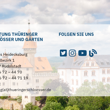
TUNG THÜRINGER
FOLGEN SIE UNS
ÖSSER UND GÄRTEN
ss Heidecksburg
bezirk 1
 Rudolstadt
6 72 – 44 70
6 72 – 44 71 19
:
ng(at)thueringerschloesser.de