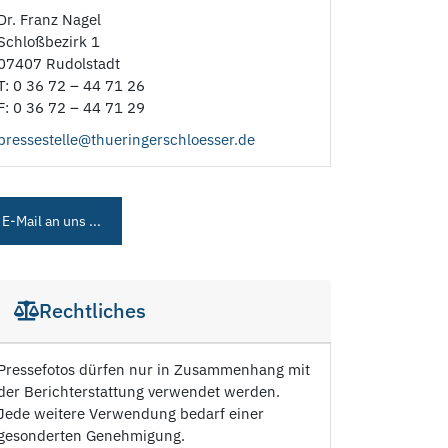
Dr. Franz Nagel
Schloßbezirk 1
07407 Rudolstadt
T: 0 36 72 – 44 71 26
F: 0 36 72 – 44 71 29
pressestelle@thueringerschloesser.de
E-Mail an uns ...
Rechtliches
Pressefotos dürfen nur in Zusammenhang mit
der Berichterstattung verwendet werden.
Jede weitere Verwendung bedarf einer
gesonderten Genehmigung.