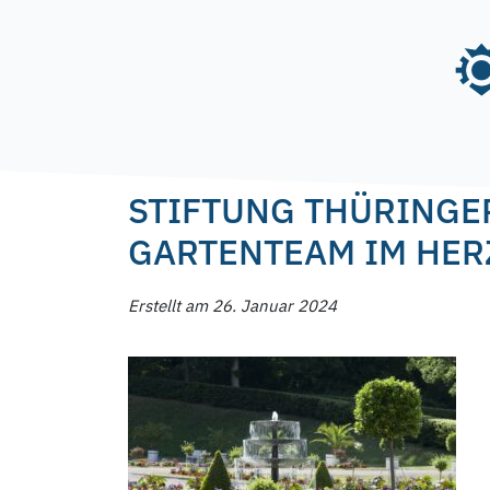
Skip
to
content
Posted on
26. Januar 2024
26. Januar 2024
STIFTUNG THÜRINGE
GARTENTEAM IM HER
Erstellt am 26. Januar 2024