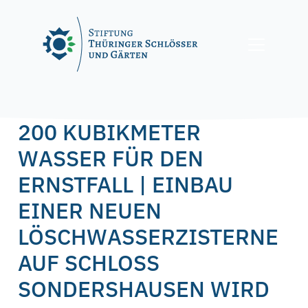
Skip
to
content
Posted on
26. Januar 2024
26. Januar 2024
by
f.nagel
200 KUBIKMETER
WASSER FÜR DEN
ERNSTFALL | EINBAU
EINER NEUEN
LÖSCHWASSERZISTERNE
AUF SCHLOSS
SONDERSHAUSEN WIRD