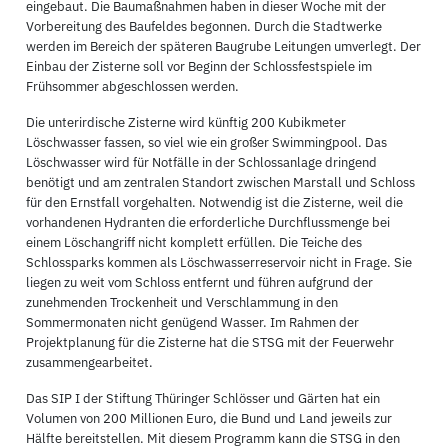
eingebaut. Die Baumaßnahmen haben in dieser Woche mit der
Vorbereitung des Baufeldes begonnen. Durch die Stadtwerke
werden im Bereich der späteren Baugrube Leitungen umverlegt. Der
Einbau der Zisterne soll vor Beginn der Schlossfestspiele im
Frühsommer abgeschlossen werden.
Die unterirdische Zisterne wird künftig 200 Kubikmeter
Löschwasser fassen, so viel wie ein großer Swimmingpool. Das
Löschwasser wird für Notfälle in der Schlossanlage dringend
benötigt und am zentralen Standort zwischen Marstall und Schloss
für den Ernstfall vorgehalten. Notwendig ist die Zisterne, weil die
vorhandenen Hydranten die erforderliche Durchflussmenge bei
einem Löschangriff nicht komplett erfüllen. Die Teiche des
Schlossparks kommen als Löschwasserreservoir nicht in Frage. Sie
liegen zu weit vom Schloss entfernt und führen aufgrund der
zunehmenden Trockenheit und Verschlammung in den
Sommermonaten nicht genügend Wasser. Im Rahmen der
Projektplanung für die Zisterne hat die STSG mit der Feuerwehr
zusammengearbeitet.
Das SIP I der Stiftung Thüringer Schlösser und Gärten hat ein
Volumen von 200 Millionen Euro, die Bund und Land jeweils zur
Hälfte bereitstellen. Mit diesem Programm kann die STSG in den