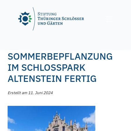
Skip
to
content
Posted on
11. Juni 2024
11. Juni 2024
by
f.nagel
SOMMERBEPFLANZUNG
IM SCHLOSSPARK
ALTENSTEIN FERTIG
Erstellt am 11. Juni 2024