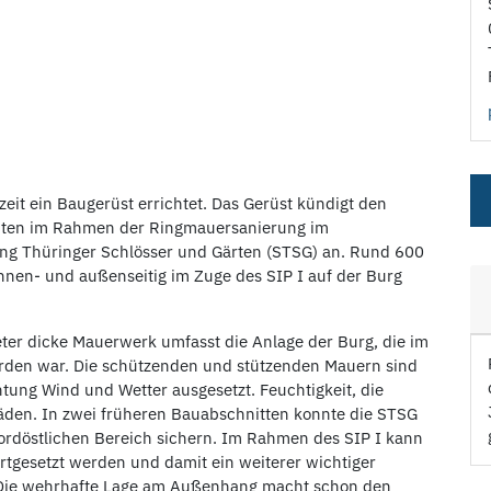
it ein Baugerüst errichtet. Das Gerüst kündigt den
eiten im Rahmen der Ringmauersanierung im
tung Thüringer Schlösser und Gärten (STSG) an. Rund 600
en- und außenseitig im Zuge des SIP I auf der Burg
eter dicke Mauerwerk umfasst die Anlage der Burg, die im
worden war. Die schützenden und stützenden Mauern sind
chtung Wind und Wetter ausgesetzt. Feuchtigkeit, die
häden. In zwei früheren Bauabschnitten konnte die STSG
ordöstlichen Bereich sichern. Im Rahmen des SIP I kann
rtgesetzt werden und damit ein weiterer wichtiger
. Die wehrhafte Lage am Außenhang macht schon den