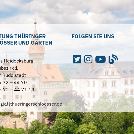
TUNG THÜRINGER
FOLGEN SIE UNS
ÖSSER UND GÄRTEN
ss Heidecksburg
bezirk 1
 Rudolstadt
6 72 – 44 70
6 72 – 44 71 19
:
ng(at)thueringerschloesser.de