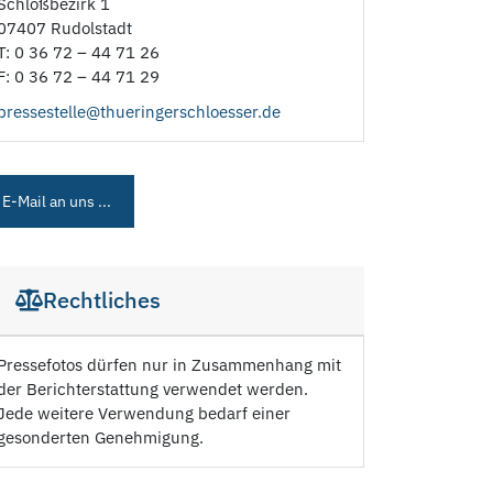
Schloßbezirk 1
07407 Rudolstadt
T: 0 36 72 – 44 71 26
F: 0 36 72 – 44 71 29
pressestelle@thueringerschloesser.de
E-Mail an uns ...
Rechtliches
Pressefotos dürfen nur in Zusammenhang mit
der Berichterstattung verwendet werden.
Jede weitere Verwendung bedarf einer
gesonderten Genehmigung.