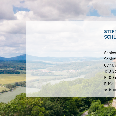
STIF
SCHL
Schlo
Schloß
07407
T: 0 3
F: 0 3
E-Mail
stiftu