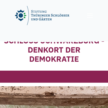
Skip
to
content
SCHLOSS SCHWARZBURG -
DENKORT DER
DEMOKRATIE