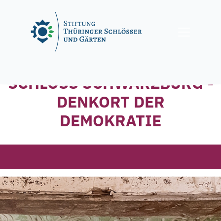
Skip
to
content
SCHLOSS SCHWARZBURG -
DENKORT DER
DEMOKRATIE