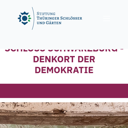
Skip
to
content
SCHLOSS SCHWARZBURG -
DENKORT DER
DEMOKRATIE