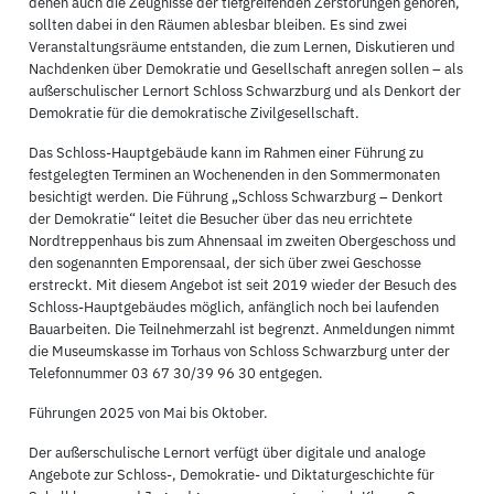
denen auch die Zeugnisse der tiefgreifenden Zerstörungen gehören,
sollten dabei in den Räumen ablesbar bleiben. Es sind zwei
Veranstaltungsräume entstanden, die zum Lernen, Diskutieren und
Nachdenken über Demokratie und Gesellschaft anregen sollen – als
außerschulischer Lernort Schloss Schwarzburg und als Denkort der
Demokratie für die demokratische Zivilgesellschaft.
Das Schloss-Hauptgebäude kann im Rahmen einer Führung zu
festgelegten Terminen an Wochenenden in den Sommermonaten
besichtigt werden. Die Führung „Schloss Schwarzburg – Denkort
der Demokratie“ leitet die Besucher über das neu errichtete
Nordtreppenhaus bis zum Ahnensaal im zweiten Obergeschoss und
den sogenannten Emporensaal, der sich über zwei Geschosse
erstreckt. Mit diesem Angebot ist seit 2019 wieder der Besuch des
Schloss-Hauptgebäudes möglich, anfänglich noch bei laufenden
Bauarbeiten. Die Teilnehmerzahl ist begrenzt. Anmeldungen nimmt
die Museumskasse im Torhaus von Schloss Schwarzburg unter der
Telefonnummer 03 67 30/39 96 30 entgegen.
Führungen 2025 von Mai bis Oktober.
Der außerschulische Lernort verfügt über digitale und analoge
Angebote zur Schloss-, Demokratie- und Diktaturgeschichte für