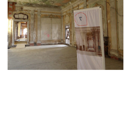
Schwarzburg_Schloss_Stuck_2019STSG
Flur zum Emporensaal _ IBA Thüringen, Thomas
Müller
15.07.2021 Schwarzburg: Feierliche Eröffnung des Emporen-
und Ahnensaals auf Schloss Schwarzburg, einem Projekt der
Internationalen Bauausstellung Thüringen IBA in Kooperation
mit der Stiftung Thüringer Schlösser und Gärten. Foto: Thomas