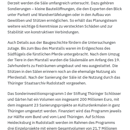
Derzeit werden die Säle umfangreich untersucht. Dazu gehören
Sondierungen – kleine Bauteilöffnungen, die den Experten den Blick
unter Parkett und Wandvertäfelungen oder in den Aufbau von
Gewölben und Stützen ermöglichen. So erhält das Planungsteam
weitere wichtige Erkenntnisse zu versteckten Schäden und zur
Stabilität von konstruktiven Verbindungen.
Auch Details aus der Baugeschichte fördern die Untersuchungen
zutage. Bis zum Bau des Marstalls waren im Erdgeschoss des
Südflügels die fürstlichen Pferde untergebracht. Nach dem Umzug
der Tiere in den Marstall wurden die Säulensäle am Anfang des 19.
Jahrhunderts zu Festräumen umgebaut und neu ausgestattet. Die
Stützen in den Sälen erinnern noch an die ehemalige Nutzung als
Pferdestall. Nach der Sanierung der Säle ist die Nutzung durch das
Thüringer Staatsarchiv Rudolstadt vorgesehen.
Das Sonderinvestitionsprogramm I der Stiftung Thüringer Schlösser
und Gärten hat ein Volumen von insgesamt 200 Millionen Euro, mit
dem insgesamt 23 Sanierungsprojekte an Kulturdenkmalen in ganz
Thüringen umgesetzt werden. Finanziert wird das Programm jeweils
zur Hälfte vom Bund und vom Land Thüringen. Auf Schloss
Heidecksburg in Rudolstadt werden im Rahmen des Programms
drei Einzelprojekte mit einem Gesamtvolumen von 21,7 Millionen