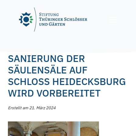
Skip
to
content
Posted on
21. März 2024
21. März 2024
by
f.nagel
SANIERUNG DER
SÄULENSÄLE AUF
SCHLOSS HEIDECKSBURG
WIRD VORBEREITET
Erstellt am 21. März 2024