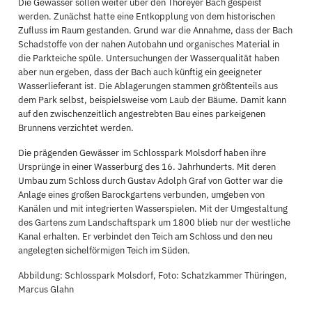
Die Gewässer sollen weiter über den Thöreyer Bach gespeist
werden. Zunächst hatte eine Entkopplung von dem historischen
Zufluss im Raum gestanden. Grund war die Annahme, dass der Bach
Schadstoffe von der nahen Autobahn und organisches Material in
die Parkteiche spüle. Untersuchungen der Wasserqualität haben
aber nun ergeben, dass der Bach auch künftig ein geeigneter
Wasserlieferant ist. Die Ablagerungen stammen größtenteils aus
dem Park selbst, beispielsweise vom Laub der Bäume. Damit kann
auf den zwischenzeitlich angestrebten Bau eines parkeigenen
Brunnens verzichtet werden.
Die prägenden Gewässer im Schlosspark Molsdorf haben ihre
Ursprünge in einer Wasserburg des 16. Jahrhunderts. Mit deren
Umbau zum Schloss durch Gustav Adolph Graf von Gotter war die
Anlage eines großen Barockgartens verbunden, umgeben von
Kanälen und mit integrierten Wasserspielen. Mit der Umgestaltung
des Gartens zum Landschaftspark um 1800 blieb nur der westliche
Kanal erhalten. Er verbindet den Teich am Schloss und den neu
angelegten sichelförmigen Teich im Süden.
Abbildung: Schlosspark Molsdorf, Foto: Schatzkammer Thüringen,
Marcus Glahn