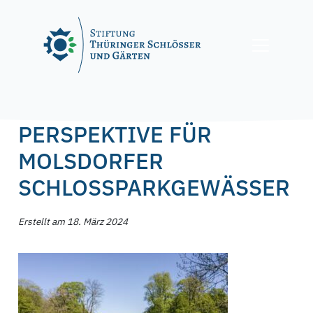
Skip
to
content
Posted on
18. März 2024
18. März 2024
by
f.nagel
PERSPEKTIVE FÜR
MOLSDORFER
SCHLOSSPARKGEWÄSSER
Erstellt am 18. März 2024