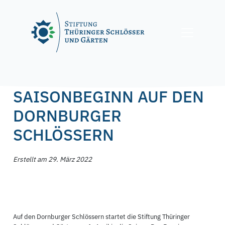
Skip
to
content
Posted on
29. März 2022
29. März 2022
by
f.nagel
SAISONBEGINN AUF DEN
DORNBURGER
SCHLÖSSERN
Erstellt am 29. März 2022
Auf den Dornburger Schlössern startet die Stiftung Thüringer