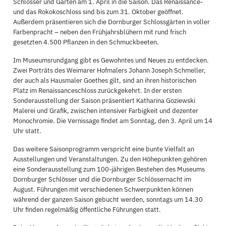
Schlösser und Gärten am 1. April in die Saison. Das Renaissance-
und das Rokokoschloss sind bis zum 31. Oktober geöffnet.
Außerdem präsentieren sich die Dornburger Schlossgärten in voller
Farbenpracht – neben den Frühjahrsblühern mit rund frisch
gesetzten 4.500 Pflanzen in den Schmuckbeeten.
Im Museumsrundgang gibt es Gewohntes und Neues zu entdecken.
Zwei Porträts des Weimarer Hofmalers Johann Joseph Schmeller,
der auch als Hausmaler Goethes gilt, sind an ihren historischen
Platz im Renaissanceschloss zurückgekehrt. In der ersten
Sonderausstellung der Saison präsentiert Katharina Goziewski
Malerei und Grafik, zwischen intensiver Farbigkeit und dezenter
Monochromie. Die Vernissage findet am Sonntag, den 3. April um 14
Uhr statt.
Das weitere Saisonprogramm verspricht eine bunte Vielfalt an
Ausstellungen und Veranstaltungen. Zu den Höhepunkten gehören
eine Sonderausstellung zum 100-jährigen Bestehen des Museums
Dornburger Schlösser und die Dornburger Schlössernacht im
August. Führungen mit verschiedenen Schwerpunkten können
während der ganzen Saison gebucht werden, sonntags um 14.30
Uhr finden regelmäßig öffentliche Führungen statt.