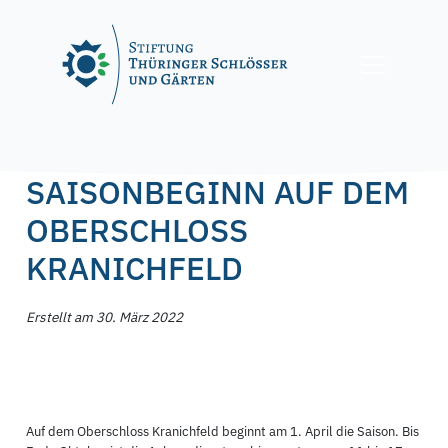
Skip
to
content
Posted on
30. März 2022
by
f.nagel
SAISONBEGINN AUF DEM
OBERSCHLOSS
KRANICHFELD
Erstellt am 30. März 2022
Auf dem Oberschloss Kranichfeld beginnt am 1. April die Saison. Bis