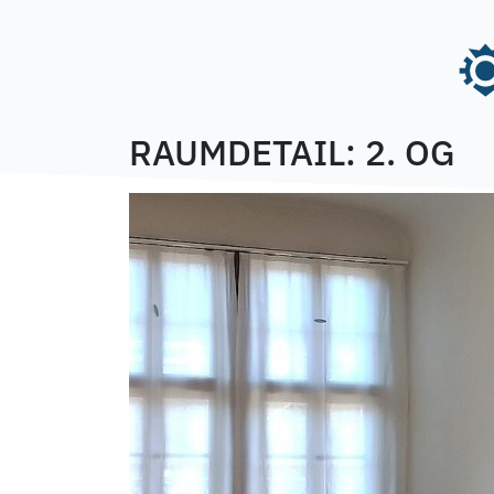
Skip
to
content
RAUMDETAIL:
2. OG