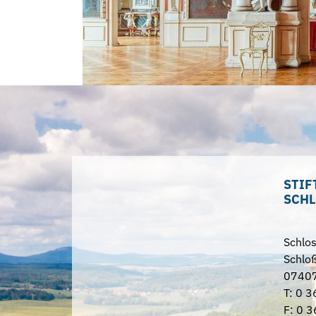
STIF
SCHL
Schlo
Schloß
07407
T: 0 3
F: 0 3