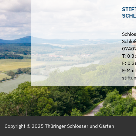
STIF
SCHL
Schlo
Schloß
07407
T: 0 3
F: 0 3
E-Mail
stiftu
Copyright ©
2025
Thüringer Schlösser und Gärten