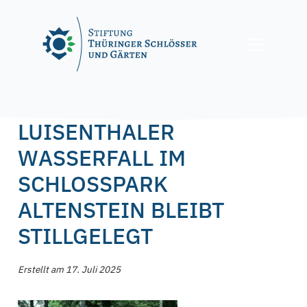
Skip
to
content
Posted on
17. Juli 2025
17. Juli 2025
by
f.nagel
LUISENTHALER
WASSERFALL IM
SCHLOSSPARK
ALTENSTEIN BLEIBT
STILLGELEGT
Erstellt am 17. Juli 2025