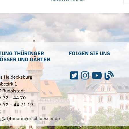
TUNG THÜRINGER
FOLGEN SIE UNS
ÖSSER UND GÄRTEN
ss Heidecksburg
bezirk 1
 Rudolstadt
6 72 – 44 70
6 72 – 44 71 19
:
ng(at)thueringerschloesser.de