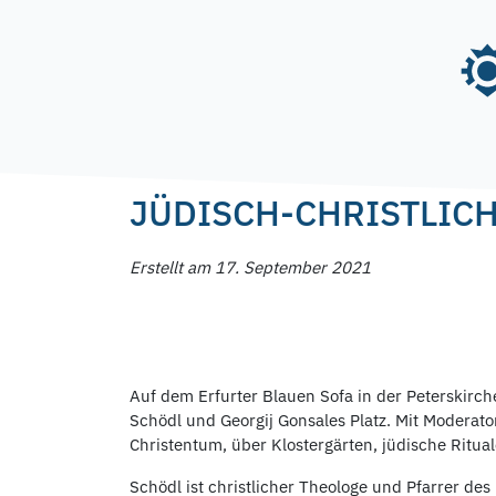
Skip
to
content
Posted on
17. September 2021
by
f.nagel
JÜDISCH-CHRISTLICH
Erstellt am 17. September 2021
Auf dem Erfurter Blauen Sofa in der Peterskir
Schödl und Georgij Gonsales Platz. Mit Modera
Christentum, über Klostergärten, jüdische Ritual
Schödl ist christlicher Theologe und Pfarrer des