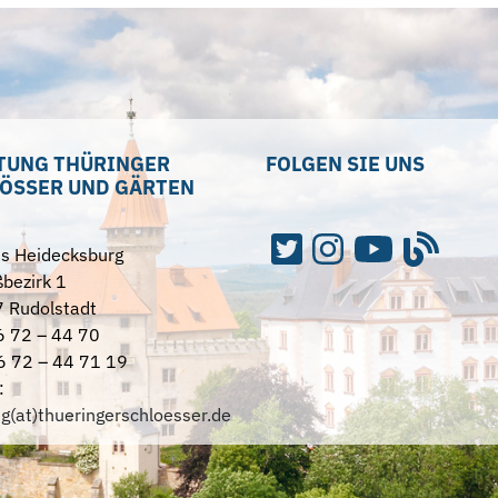
TUNG THÜRINGER
FOLGEN SIE UNS
ÖSSER UND GÄRTEN
ss Heidecksburg
bezirk 1
 Rudolstadt
6 72 – 44 70
6 72 – 44 71 19
:
ng(at)thueringerschloesser.de