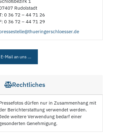
Schloßbezirk 1
07407 Rudolstadt
T: 0 36 72 – 44 71 26
F: 0 36 72 – 44 71 29
pressestelle@thueringerschloesser.de
E-Mail an uns ...
Rechtliches
Pressefotos dürfen nur in Zusammenhang mit
der Berichterstattung verwendet werden.
Jede weitere Verwendung bedarf einer
gesonderten Genehmigung.