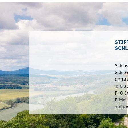
STIF
SCHL
Schlo
Schloß
07407
T: 0 3
F: 0 3
E-Mail
stiftu