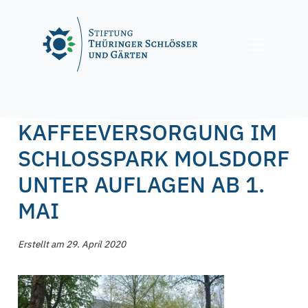
Skip
to
content
Posted on
29. April 2020
by
f.nagel
KAFFEEVERSORGUNG IM
SCHLOSSPARK MOLSDORF
UNTER AUFLAGEN AB 1.
MAI
Erstellt am 29. April 2020