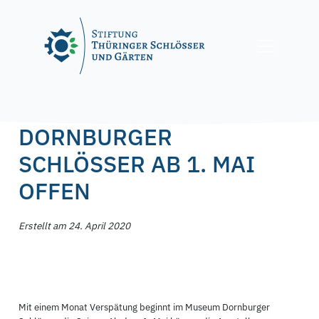
Skip
to
content
Posted on
24. April 2020
by
f.nagel
DORNBURGER
SCHLÖSSER AB 1. MAI
OFFEN
Erstellt am 24. April 2020
Mit einem Monat Verspätung beginnt im Museum Dornburger