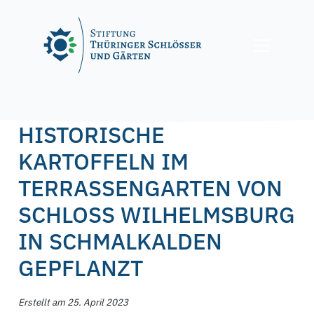
Skip
to
content
Posted on
25. April 2023
25. April 2023
by
f.nagel
HISTORISCHE
KARTOFFELN IM
TERRASSENGARTEN VON
SCHLOSS WILHELMSBURG
IN SCHMALKALDEN
GEPFLANZT
Erstellt am 25. April 2023