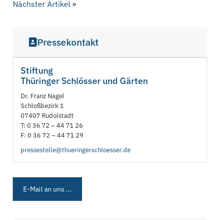
Nächster Artikel
»
Pressekontakt
Stiftung
Thüringer Schlösser und Gärten
Dr. Franz Nagel
Schloßbezirk 1
07407 Rudolstadt
T: 0 36 72 – 44 71 26
F: 0 36 72 – 44 71 29
pressestelle@thueringerschloesser.de
E-Mail an uns ...