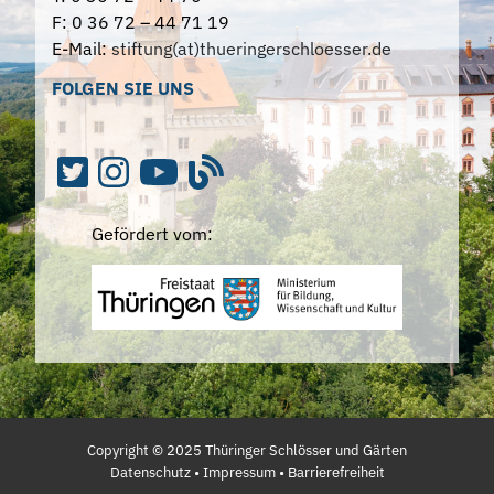
F: 0 36 72 – 44 71 19
E-Mail:
stiftung(at)thueringerschloesser.de
FOLGEN SIE UNS
Gefördert vom:
Copyright ©
2025
Thüringer Schlösser und Gärten
Datenschutz
•
Impressum
•
Barrierefreiheit