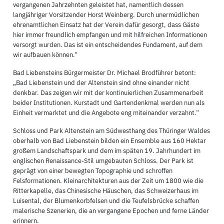
vergangenen Jahrzehnten geleistet hat, namentlich dessen
langjähriger Vorsitzender Horst Weinberg. Durch unermüdlichen
ehrenamtlichen Einsatz hat der Verein dafür gesorgt, dass Gäste
hier immer freundlich empfangen und mit hilfreichen Informationen
versorgt wurden. Das ist ein entscheidendes Fundament, auf dem
wir aufbauen können.“
Bad Liebensteins Bürgermeister Dr. Michael Brodführer betont:
„Bad Liebenstein und der Altenstein sind ohne einander nicht
denkbar. Das zeigen wir mit der kontinuierlichen Zusammenarbeit
beider Institutionen. Kurstadt und Gartendenkmal werden nun als
Einheit vermarktet und die Angebote eng miteinander verzahnt.“
Schloss und Park Altenstein am Südwesthang des Thüringer Waldes
oberhalb von Bad Liebenstein bilden ein Ensemble aus 160 Hektar
großem Landschaftspark und dem im späten 19. Jahrhundert im
englischen Renaissance-Stil umgebauten Schloss. Der Park ist
geprägt von einer bewegten Topographie und schroffen
Felsformationen. Kleinarchitekturen aus der Zeit um 1800 wie die
Ritterkapelle, das Chinesische Häuschen, das Schweizerhaus im
Luisental, der Blumenkorbfelsen und die Teufelsbrücke schaffen
malerische Szenerien, die an vergangene Epochen und ferne Länder
erinnern.