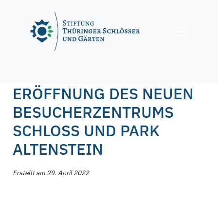
Skip
to
content
Posted on
29. April 2022
29. April 2022
by
f.nagel
ERÖFFNUNG DES NEUEN
BESUCHERZENTRUMS
SCHLOSS UND PARK
ALTENSTEIN
Erstellt am 29. April 2022