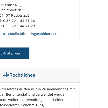
Dr. Franz Nagel
Schloßbezirk 1
07407 Rudolstadt
T: 0 36 72 – 44 71 26
F: 0 36 72 – 44 71 29
pressestelle@thueringerschloesser.de
E-Mail an uns ...
Rechtliches
Pressefotos dürfen nur in Zusammenhang mit
der Berichterstattung verwendet werden.
Jede weitere Verwendung bedarf einer
gesonderten Genehmigung.