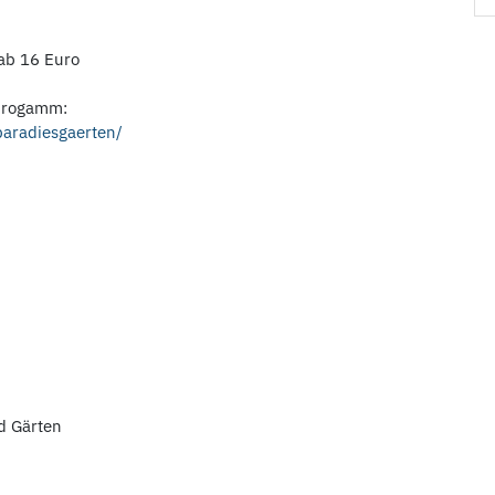
 ab 16 Euro
tprogamm:
paradiesgaerten/
d Gärten