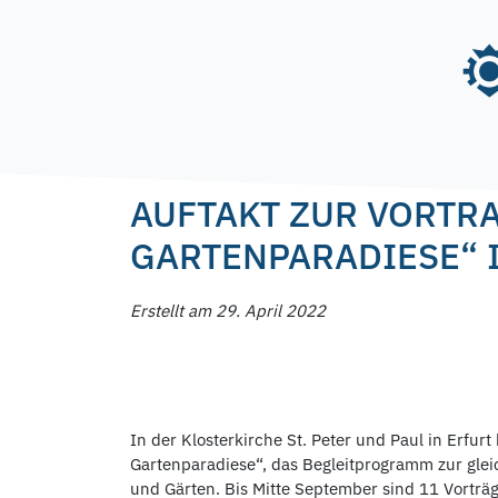
Skip
to
content
Posted on
29. April 2022
29. April 2022
by
f.
AUFTAKT ZUR VORTR
GARTENPARADIESE“ 
Erstellt am 29. April 2022
In der Klosterkirche St. Peter und Paul in Erfur
Gartenparadiese“, das Begleitprogramm zur glei
und Gärten. Bis Mitte September sind 11 Vorträ