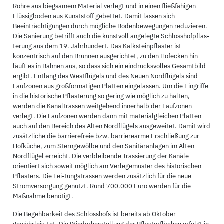
Rohre aus biegsamem Material verlegt und in einen fließfähigen
Flüssigboden aus Kunststoff gebettet. Damit lassen sich
Beeinträchtigungen durch mögliche Bodenbewegungen reduzieren.
Die Sanierung betrifft auch die kunstvoll angelegte Schlosshofpflas-
terung aus dem 19. Jahrhundert. Das Kalksteinpflaster ist
konzentrisch auf den Brunnen ausgerichtet, zu den Hofecken hin
läuft es in Bahnen aus, so dass sich ein eindrucksvolles Gesamtbild
ergibt. Entlang des Westflügels und des Neuen Nordflügels sind
Laufzonen aus großformatigen Platten eingelassen. Um die Eingriffe
in die historische Pflasterung so gering wie möglich zu halten,
werden die Kanaltrassen weitgehend innerhalb der Laufzonen
verlegt. Die Laufzonen werden dann mit materialgleichen Platten
auch auf den Bereich des Alten Nordflügels ausgeweitet. Damit wird
zusätzliche die barrierefreie bzw. barrierearme Erschließung zur
Hofküche, zum Sterngewölbe und den Sanitäranlagen im Alten
Nordflügel erreicht. Die verbleibende Trassierung der Kanäle
orientiert sich soweit möglich am Verlegemuster des historischen
Pflasters. Die Lei-tungstrassen werden zusätzlich für die neue
Stromversorgung genutzt. Rund 700.000 Euro werden für die
Maßnahme benötigt.
Die Begehbarkeit des Schlosshofs ist bereits ab Oktober