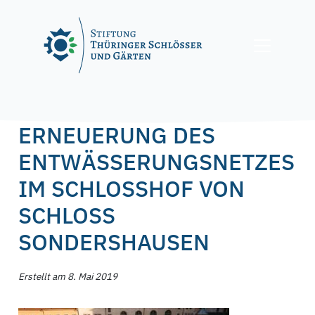
Skip
to
content
Posted on
8. Mai 2019
3. März 2020
by
f.nagel
ERNEUERUNG DES
ENTWÄSSERUNGSNETZES
IM SCHLOSSHOF VON
SCHLOSS
SONDERSHAUSEN
Erstellt am 8. Mai 2019