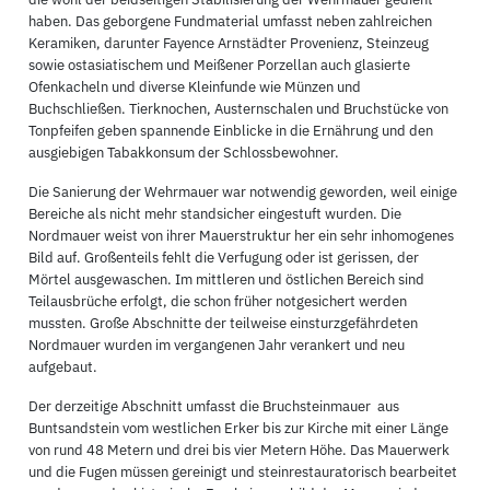
haben. Das geborgene Fundmaterial umfasst neben zahlreichen
Keramiken, darunter Fayence Arnstädter Provenienz, Steinzeug
sowie ostasiatischem und Meißener Porzellan auch glasierte
Ofenkacheln und diverse Kleinfunde wie Münzen und
Buchschließen. Tierknochen, Austernschalen und Bruchstücke von
Tonpfeifen geben spannende Einblicke in die Ernährung und den
ausgiebigen Tabakkonsum der Schlossbewohner.
Die Sanierung der Wehrmauer war notwendig geworden, weil einige
Bereiche als nicht mehr standsicher eingestuft wurden. Die
Nordmauer weist von ihrer Mauerstruktur her ein sehr inhomogenes
Bild auf. Großenteils fehlt die Verfugung oder ist gerissen, der
Mörtel ausgewaschen. Im mittleren und östlichen Bereich sind
Teilausbrüche erfolgt, die schon früher notgesichert werden
mussten. Große Abschnitte der teilweise einsturzgefährdeten
Nordmauer wurden im vergangenen Jahr verankert und neu
aufgebaut.
Der derzeitige Abschnitt umfasst die Bruchsteinmauer aus
Buntsandstein vom westlichen Erker bis zur Kirche mit einer Länge
von rund 48 Metern und drei bis vier Metern Höhe. Das Mauerwerk
und die Fugen müssen gereinigt und steinrestauratorisch bearbeitet