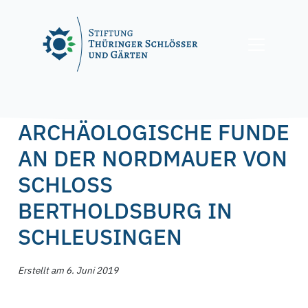
Skip
to
content
Posted on
6. Juni 2019
3. März 2020
by
f.nagel
ARCHÄOLOGISCHE FUNDE
AN DER NORDMAUER VON
SCHLOSS
BERTHOLDSBURG IN
SCHLEUSINGEN
Erstellt am 6. Juni 2019