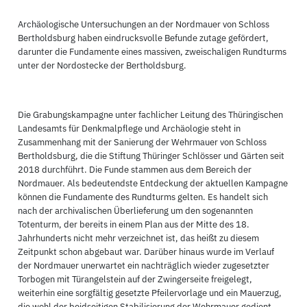
Archäologische Untersuchungen an der Nordmauer von Schloss
Bertholdsburg haben eindrucksvolle Befunde zutage gefördert,
darunter die Fundamente eines massiven, zweischaligen Rundturms
unter der Nordostecke der Bertholdsburg.
Die Grabungskampagne unter fachlicher Leitung des Thüringischen
Landesamts für Denkmalpflege und Archäologie steht in
Zusammenhang mit der Sanierung der Wehrmauer von Schloss
Bertholdsburg, die die Stiftung Thüringer Schlösser und Gärten seit
2018 durchführt. Die Funde stammen aus dem Bereich der
Nordmauer. Als bedeutendste Entdeckung der aktuellen Kampagne
können die Fundamente des Rundturms gelten. Es handelt sich
nach der archivalischen Überlieferung um den sogenannten
Totenturm, der bereits in einem Plan aus der Mitte des 18.
Jahrhunderts nicht mehr verzeichnet ist, das heißt zu diesem
Zeitpunkt schon abgebaut war. Darüber hinaus wurde im Verlauf
der Nordmauer unerwartet ein nachträglich wieder zugesetzter
Torbogen mit Türangelstein auf der Zwingerseite freigelegt,
weiterhin eine sorgfältig gesetzte Pfeilervorlage und ein Mauerzug,
die wohl der beidseitigen Stabilisierung der Wehrmauer gedient