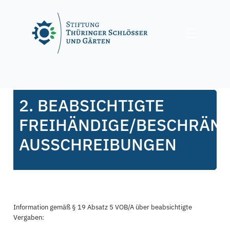
Skip
to
content
Posted on
30. Januar 2020
30. Januar 2020
by
f.nagel
2. BEABSICHTIGTE
FREIHÄNDIGE/BESCHRÄN
AUSSCHREIBUNGEN
Information gemäß § 19 Absatz 5 VOB/A über beabsichtigte
Vergaben: