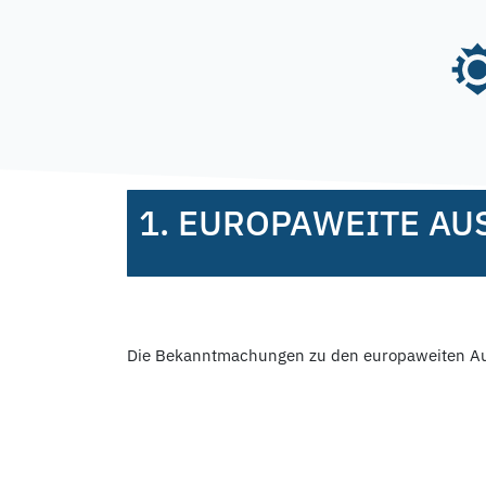
Skip
to
content
Posted on
30. Januar 2020
5. Februar 2020
b
1. EUROPAWEITE A
Die Bekanntmachungen zu den europaweiten Aus