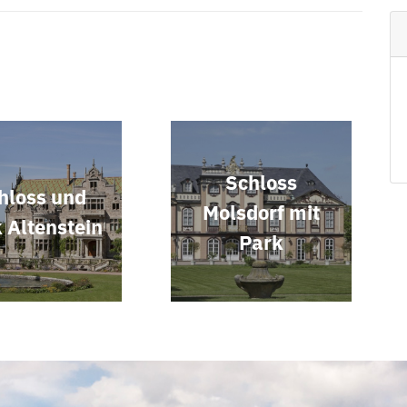
Schloss
hloss und
Molsdorf mit
 Altenstein
Park