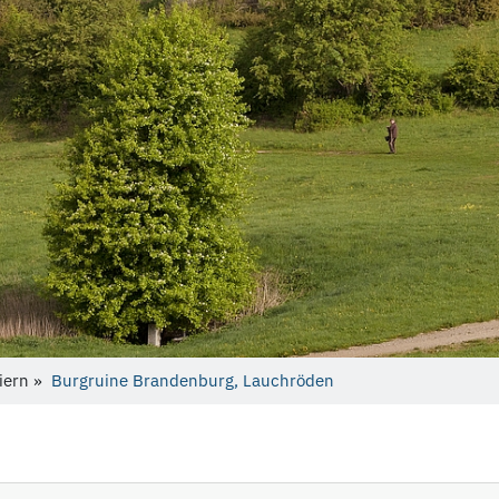
eiern »
Burgruine Brandenburg, Lauchröden