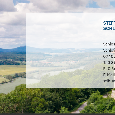
STIF
SCHL
Schlo
Schloß
07407
T: 0 3
F: 0 3
E-Mail
stiftu