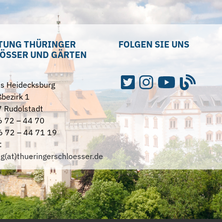
TUNG THÜRINGER
FOLGEN SIE UNS
ÖSSER UND GÄRTEN
ss Heidecksburg
bezirk 1
 Rudolstadt
6 72 – 44 70
6 72 – 44 71 19
:
ng(at)thueringerschloesser.de