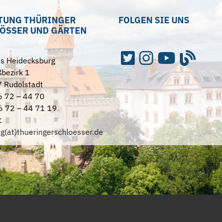
TUNG THÜRINGER
FOLGEN SIE UNS
ÖSSER UND GÄRTEN
ss Heidecksburg
bezirk 1
 Rudolstadt
6 72 – 44 70
6 72 – 44 71 19
:
ng(at)thueringerschloesser.de