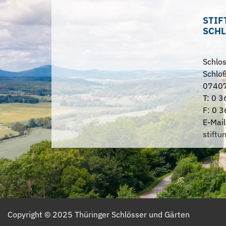
STIF
SCHL
Schlo
Schloß
07407
T: 0 3
F: 0 3
E-Mail
stiftu
Copyright ©
2025
Thüringer Schlösser und Gärten