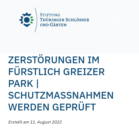
Skip
to
content
Posted on
11. August 2022
by
f.nagel
ZERSTÖRUNGEN IM
FÜRSTLICH GREIZER
PARK |
SCHUTZMASSNAHMEN W
ERDEN GEPRÜFT
Erstellt am 11. August 2022