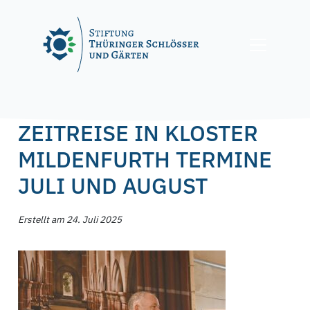
Skip
to
content
Posted on
24. Juli 2025
24. Juli 2025
by
f.nagel
ZEITREISE IN KLOSTER
MILDENFURTH TERMINE
JULI UND AUGUST
Erstellt am 24. Juli 2025