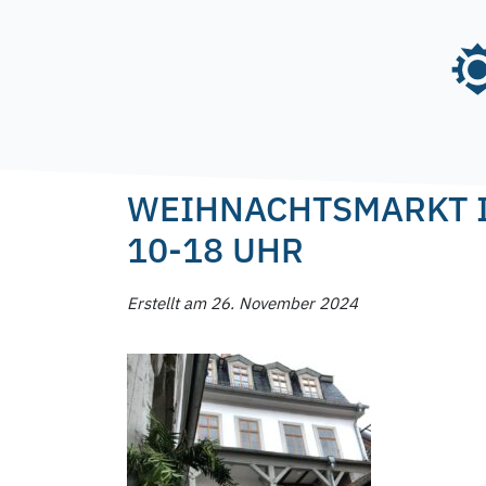
Skip
to
content
Posted on
26. November 2024
26. November
WEIHNACHTSMARKT I
10-18 UHR
Erstellt am 26. November 2024