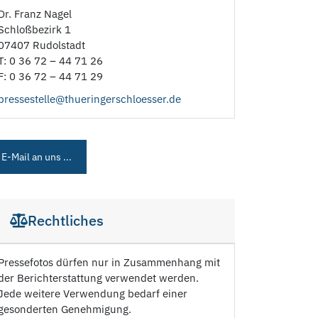
Dr. Franz Nagel
Schloßbezirk 1
07407 Rudolstadt
T: 0 36 72 – 44 71 26
F: 0 36 72 – 44 71 29
pressestelle@thueringerschloesser.de
E-Mail an uns ...
Rechtliches
Pressefotos dürfen nur in Zusammenhang mit
der Berichterstattung verwendet werden.
Jede weitere Verwendung bedarf einer
gesonderten Genehmigung.