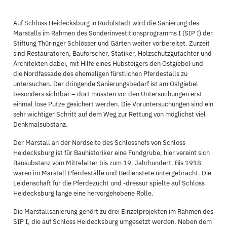
Auf Schloss Heidecksburg in Rudolstadt wird die Sanierung des
Marstalls im Rahmen des Sonderinvestitionsprogramms I (SIP I) der
Stiftung Thüringer Schlösser und Gärten weiter vorbereitet. Zurzeit
sind Restauratoren, Bauforscher, Statiker, Holzschutzgutachter und
Architekten dabei, mit Hilfe eines Hubsteigers den Ostgiebel und
die Nordfassade des ehemaligen fürstlichen Pferdestalls zu
untersuchen. Der dringende Sanierungsbedarf ist am Ostgiebel
besonders sichtbar – dort mussten vor den Untersuchungen erst
einmal lose Putze gesichert werden. Die Voruntersuchungen sind ein
sehr wichtiger Schritt auf dem Weg zur Rettung von möglichst viel
Denkmalsubstanz.
Der Marstall an der Nordseite des Schlosshofs von Schloss
Heidecksburg ist für Bauhistoriker eine Fundgrube, hier vereint sich
Bausubstanz vom Mittelalter bis zum 19. Jahrhundert. Bis 1918
waren im Marstall Pferdeställe und Bedienstete untergebracht. Die
Leidenschaft für die Pferdezucht und -dressur spielte auf Schloss
Heidecksburg lange eine hervorgehobene Rolle.
Die Marstallsanierung gehört zu drei Einzelprojekten im Rahmen des
SIP I, die auf Schloss Heidecksburg umgesetzt werden. Neben dem