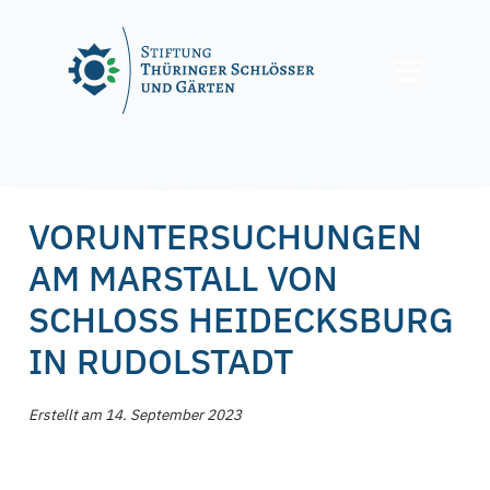
Skip
to
content
Posted on
14. September 2023
15. September 2023
by
f.nagel
VORUNTERSUCHUNGEN
AM MARSTALL VON
SCHLOSS HEIDECKSBURG
IN RUDOLSTADT
Erstellt am 14. September 2023