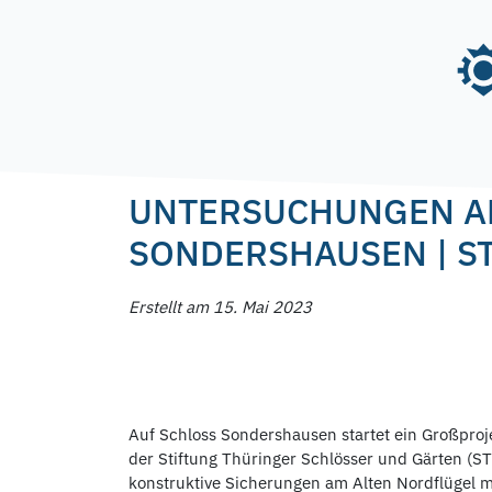
Skip
to
content
Posted on
15. Mai 2023
15. Mai 2023
by
f.na
UNTERSUCHUNGEN AM
SONDERSHAUSEN | S
Erstellt am 15. Mai 2023
Auf Schloss Sondershausen startet ein Großproj
der Stiftung Thüringer Schlösser und Gärten (S
konstruktive Sicherungen am Alten Nordflügel 