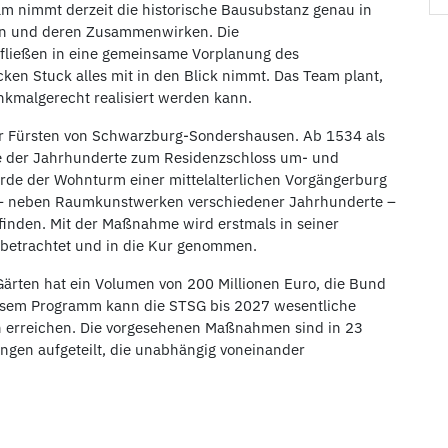
m nimmt derzeit die historische Bausubstanz genau in
en und deren Zusammenwirken. Die
fließen in eine gemeinsame Vorplanung des
ken Stuck alles mit in den Blick nimmt. Das Team plant,
nkmalgerecht realisiert werden kann.
r Fürsten von Schwarzburg-Sondershausen. Ab 1534 als
fe der Jahrhunderte zum Residenzschloss um- und
rde der Wohnturm einer mittelalterlichen Vorgängerburg
l – neben Raumkunstwerken verschiedener Jahrhunderte –
 finden. Mit der Maßnahme wird erstmals in seiner
betrachtet und in die Kur genommen.
Gärten hat ein Volumen von 200 Millionen Euro, die Bund
 diesem Programm kann die STSG bis 2027 wesentliche
ten erreichen. Die vorgesehenen Maßnahmen sind in 23
ingen aufgeteilt, die unabhängig voneinander