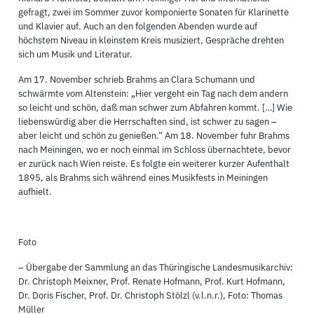
gefragt, zwei im Sommer zuvor komponierte Sonaten für Klarinette
und Klavier auf. Auch an den folgenden Abenden wurde auf
höchstem Niveau in kleinstem Kreis musiziert, Gespräche drehten
sich um Musik und Literatur.
Am 17. November schrieb Brahms an Clara Schumann und
schwärmte vom Altenstein: „Hier vergeht ein Tag nach dem andern
so leicht und schön, daß man schwer zum Abfahren kommt. […] Wie
liebenswürdig aber die Herrschaften sind, ist schwer zu sagen –
aber leicht und schön zu genießen.“ Am 18. November fuhr Brahms
nach Meiningen, wo er noch einmal im Schloss übernachtete, bevor
er zurück nach Wien reiste. Es folgte ein weiterer kurzer Aufenthalt
1895, als Brahms sich während eines Musikfests in Meiningen
aufhielt.
Foto
– Übergabe der Sammlung an das Thüringische Landesmusikarchiv:
Dr. Christoph Meixner, Prof. Renate Hofmann, Prof. Kurt Hofmann,
Dr. Doris Fischer, Prof. Dr. Christoph Stölzl (v.l.n.r.), Foto: Thomas
Müller