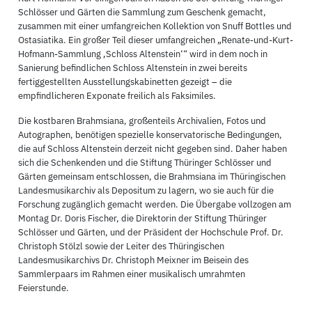
Schlösser und Gärten die Sammlung zum Geschenk gemacht,
zusammen mit einer umfangreichen Kollektion von Snuff Bottles und
Ostasiatika. Ein großer Teil dieser umfangreichen „Renate-und-Kurt-
Hofmann-Sammlung ‚Schloss Altenstein‘“ wird in dem noch in
Sanierung befindlichen Schloss Altenstein in zwei bereits
fertiggestellten Ausstellungskabinetten gezeigt – die
empfindlicheren Exponate freilich als Faksimiles.
Die kostbaren Brahmsiana, großenteils Archivalien, Fotos und
Autographen, benötigen spezielle konservatorische Bedingungen,
die auf Schloss Altenstein derzeit nicht gegeben sind. Daher haben
sich die Schenkenden und die Stiftung Thüringer Schlösser und
Gärten gemeinsam entschlossen, die Brahmsiana im Thüringischen
Landesmusikarchiv als Depositum zu lagern, wo sie auch für die
Forschung zugänglich gemacht werden. Die Übergabe vollzogen am
Montag Dr. Doris Fischer, die Direktorin der Stiftung Thüringer
Schlösser und Gärten, und der Präsident der Hochschule Prof. Dr.
Christoph Stölzl sowie der Leiter des Thüringischen
Landesmusikarchivs Dr. Christoph Meixner im Beisein des
Sammlerpaars im Rahmen einer musikalisch umrahmten
Feierstunde.