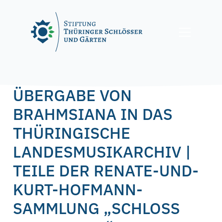
Skip
to
content
Posted on
6. September 2021
by
f.nagel
ÜBERGABE VON
BRAHMSIANA IN DAS
THÜRINGISCHE
LANDESMUSIKARCHIV |
TEILE DER RENATE-UND-
KURT-HOFMANN-
SAMMLUNG „SCHLOSS