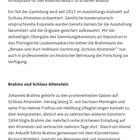
Atmosphäre für den Künstlerbesuch zu schaffen wusste.
Ein Teil der Sammlung wird seit 2017 im Ausstellungs-Kabinett auf
Schloss Altenstein präsentiert. Sämtliche konservatorisch
anspruchsvolle Exponate wurden bereits damals für die Ausstellung
faksimiliert und die Originale gesichert aufbewahrt. Mit der
zeitweiligen Übergabe des Sammlungskonvoluts als Depositum in
das Thüringische Landesmusikarchiv stehen die Brahmsiana der
„Renate-und-Kurt-Hofmann-Sammlung ‚Schloss Altenstein‘“ nun
auch in professioneller archivalischer Betreuung der Forschung zur
Verfügung.
Brahms und Schloss Altenstein
Johannes Brahms gehörte zu den prominentesten Gästen auf
Schloss Altenstein. Herzog Georg II. von Sachsen-Meiningen und
seine Frau Helene Freifrau von Heldburg pflegten engen Kontakt zu
dem Komponisten, ähnlich wie zu zahlreichen anderen Künstlern.
1894 folgte Brahms der mehrfach unterstrichenen Einladung auf
den Altenstein und verbrachte mehrere Tage dort. Gleich am Abend
der Ankunft führte Brahms gemeinsam mit dem Klarinettisten
Richard Mühlfeld, bestallt am Meininger Hof und international