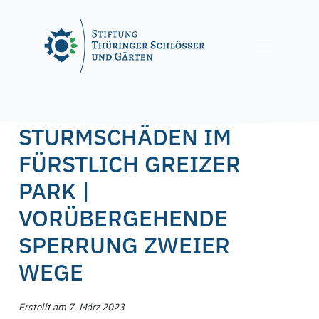
Skip
to
content
Posted on
7. März 2023
by
f.nagel
STURMSCHÄDEN IM
FÜRSTLICH GREIZER
PARK |
VORÜBERGEHENDE
SPERRUNG ZWEIER
WEGE
Erstellt am 7. März 2023