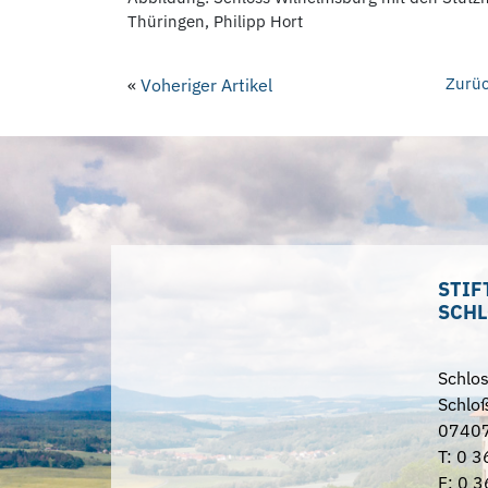
Thüringen, Philipp Hort
Zurüc
«
Voheriger Artikel
STIF
SCHL
Schlo
Schloß
07407
T: 0 3
F: 0 3