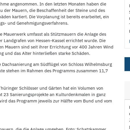
nahme angenommen. In den letzten Monaten haben die
 der Mauern, die Beschaffenheit der Steine und des
en kartiert. Die Vorplanung ist bereits erarbeitet, ein
ungs- und Genehmigungsverfahrens.
he Mauerwerk umfasst als Stützmauern die Anlage des
r Landgrafen von Hessen-Kassel errichtet wurde. Die
n Mauern sind seit ihrer Errichtung vor 400 Jahren Wind
ung und das Alter hinterließen starke Schäden.
e Dachsanierung am Südflügel von Schloss Wilhelmsburg
ojekte stehen im Rahmen des Programms zusammen 11,7
Thüringer Schlösser und Gärten hat ein Volumen von
mt 23 Sanierungsprojekte an Kulturdenkmalen in ganz
 wird das Programm jeweils zur Hälfte vom Bund und vom
mauern, die die Anlage umgeben, Foto: Schatzkammer