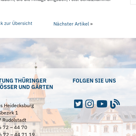
k zur Übersicht
Nächster Artikel
»
TUNG THÜRINGER
FOLGEN SIE UNS
ÖSSER UND GÄRTEN
ss Heidecksburg
bezirk 1
 Rudolstadt
6 72 – 44 70
6 72 – 44 71 19