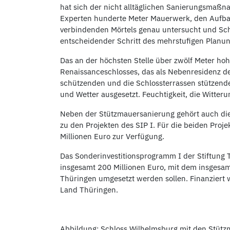
hat sich der nicht alltäglichen Sanierungsmaß
Experten hunderte Meter Mauerwerk, den Aufbau
verbindenden Mörtels genau untersucht und Schäd
entscheidender Schritt des mehrstufigen Plan
Das an der höchsten Stelle über zwölf Meter ho
Renaissanceschlosses, das als Nebenresidenz de
schützenden und die Schlossterrassen stützende
und Wetter ausgesetzt. Feuchtigkeit, die Witter
Neben der Stützmauersanierung gehört auch di
zu den Projekten des SIP I. Für die beiden Pr
Millionen Euro zur Verfügung.
Das Sonderinvestitionsprogramm I der Stiftung 
insgesamt 200 Millionen Euro, mit dem insgesa
Thüringen umgesetzt werden sollen. Finanziert
Land Thüringen.
Abbildung: Schloss Wilhelmsburg mit den Stütz