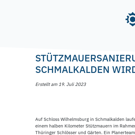
Skip
to
content
Posted on
19. Juli 2023
19. Juli 2023
by
f.nag
STÜTZMAUERSANIERU
SCHMALKALDEN WIRD
Erstellt am 19. Juli 2023
Auf Schloss Wilhelmsburg in Schmalkalden laufen
einem halben Kilometer Stützmauern im Rahmen 
Thüringer Schlösser und Gärten. Ein Planerteam