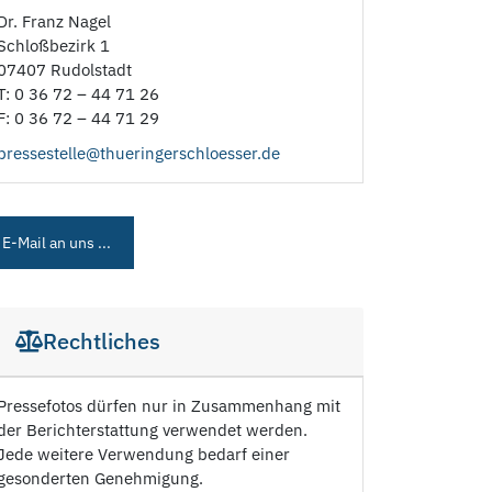
Dr. Franz Nagel
Schloßbezirk 1
07407 Rudolstadt
T: 0 36 72 – 44 71 26
F: 0 36 72 – 44 71 29
pressestelle@thueringerschloesser.de
E-Mail an uns ...
Rechtliches
Pressefotos dürfen nur in Zusammenhang mit
der Berichterstattung verwendet werden.
Jede weitere Verwendung bedarf einer
gesonderten Genehmigung.