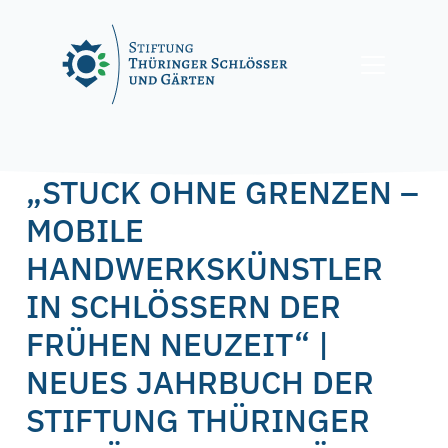
Skip
to
content
Posted on
1. Dezember 2022
by
f.nagel
„STUCK OHNE GRENZEN –
MOBILE
HANDWERKSKÜNSTLER
IN SCHLÖSSERN DER
FRÜHEN NEUZEIT“ |
NEUES JAHRBUCH DER
STIFTUNG THÜRINGER