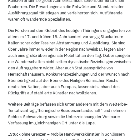
Künsten erfuhr sie große Aufmerksamkeit seitens der fürstlichen
Bauherren. Die Erwartungen an die Entwürfe und Standards der
Ausführungsqualität stiegen und verfeinerten sich. Ausführende
waren oft wandernde Spezialisten.
Die Fürsten auf dem Gebiet des heutigen Thüringens engagierten vor
allem im 17. und frühen 18. Jahrhundert vorrangig Stuckateure
italienischer oder Tessiner Abstammung und Ausbildung. Sie sind
über Jahre immer wieder in der Region nachweisbar, legten aber
auch eine große überregionale Mobilität an den Tag. Dabei spiegeln
die Wanderschaften nicht selten dynastische Beziehungen zwischen
den Auftraggebern wider. Aber auch Statusansprüche von
Herrschaftshäusern, Konkurrenzbeziehungen und der Wunsch nach
Ebenbürtigkeit auf der Ebene des Heiligen Römischen Reichs
deutscher Nation, aber auch Europas, lassen sich anhand des
Rückgriffs auf etablierte Künstler nachvollziehen.
Weitere Beiträge befassen sich unter anderem mit dem Welterbe-
Tentativantrag „Thüringische Residenzenlandschaft“ und nehmen
Schloss Schwarzburg sowie die Unterzeichnung der Weimarer
Verfassung im gleichnamigen Ort unter die Lupe.
„Stuck ohne Grenzen – Mobile Handwerkskünstler in Schlössern