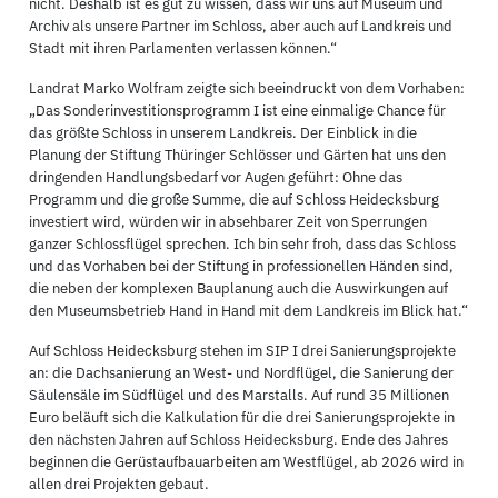
nicht. Deshalb ist es gut zu wissen, dass wir uns auf Museum und
Archiv als unsere Partner im Schloss, aber auch auf Landkreis und
Stadt mit ihren Parlamenten verlassen können.“
Landrat Marko Wolfram zeigte sich beeindruckt von dem Vorhaben:
„Das Sonderinvestitionsprogramm I ist eine einmalige Chance für
das größte Schloss in unserem Landkreis. Der Einblick in die
Planung der Stiftung Thüringer Schlösser und Gärten hat uns den
dringenden Handlungsbedarf vor Augen geführt: Ohne das
Programm und die große Summe, die auf Schloss Heidecksburg
investiert wird, würden wir in absehbarer Zeit von Sperrungen
ganzer Schlossflügel sprechen. Ich bin sehr froh, dass das Schloss
und das Vorhaben bei der Stiftung in professionellen Händen sind,
die neben der komplexen Bauplanung auch die Auswirkungen auf
den Museumsbetrieb Hand in Hand mit dem Landkreis im Blick hat.“
Auf Schloss Heidecksburg stehen im SIP I drei Sanierungsprojekte
an: die Dachsanierung an West- und Nordflügel, die Sanierung der
Säulensäle im Südflügel und des Marstalls. Auf rund 35 Millionen
Euro beläuft sich die Kalkulation für die drei Sanierungsprojekte in
den nächsten Jahren auf Schloss Heidecksburg. Ende des Jahres
beginnen die Gerüstaufbauarbeiten am Westflügel, ab 2026 wird in
allen drei Projekten gebaut.