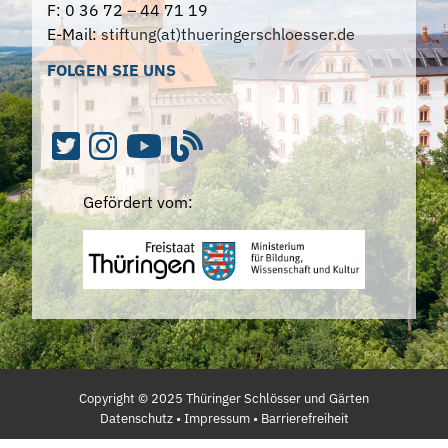
F: 0 36 72 – 44 71 19
E-Mail:
stiftung(at)thueringerschloesser.de
FOLGEN SIE UNS
Gefördert vom:
Copyright ©
2025
Thüringer Schlösser und Gärten
Datenschutz
•
Impressum
•
Barrierefreiheit