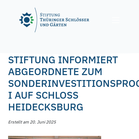
Skip
to
content
Posted on
20. Juni 2025
20. Juni 2025
by
f.nagel
STIFTUNG INFORMIERT
ABGEORDNETE ZUM
SONDERINVESTITIONSPR
I AUF SCHLOSS
HEIDECKSBURG
Erstellt am 20. Juni 2025