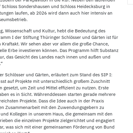
uf Schloss Sondershausen und Schloss Heidecksburg in
itungen laufen, ab 2026 wird dann auch hier intensiv an
seumsbetrieb.
ung, Wissenschaft und Kultur, hebt die Bedeutung des
amm I der Stiftung Thüringer Schlösser und Gärten ist für
 Kraftakt. Wir sehen aber vor allem die große Chance,
lle Erbe investieren können. Das Programm hilft Substanz
tur, das Gesicht des Landes nach innen und außen und
.“
ger Schlösser und Gärten, erläutert zum Stand des SIP I:
sst auf Projekte mit unterschiedlich großem Zuschnitt
gesetzt, um Zeit und Mittel effizient zu nutzen. Erste
e haben es in Sicht. Währenddessen starten gerade mehrere
eichsten Projekte. Dass die Idee auch in der Praxis
guten Zusammenarbeit mit den Zuwendungsgebern zu
 und Kollegen in unserem Haus, die gemeinsam mit den
ben die einzelnen Projekte zielgerichtet und engagiert
htbar, was sich mit einer gemeinsamen Förderung von Bund