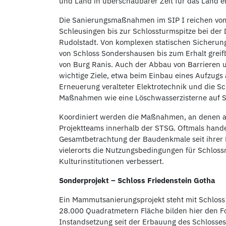
und Land in überschaubarer Zeit für das Land er
Die Sanierungsmaßnahmen im SIP I reichen vom
Schleusingen bis zur Schlossturmspitze bei der
Rudolstadt. Von komplexen statischen Sicherun
von Schloss Sondershausen bis zum Erhalt grei
von Burg Ranis. Auch der Abbau von Barrieren u
wichtige Ziele, etwa beim Einbau eines Aufzugs
Erneuerung veralteter Elektrotechnik und die S
Maßnahmen wie eine Löschwasserzisterne auf 
Koordiniert werden die Maßnahmen, an denen au
Projektteams innerhalb der STSG. Oftmals handel
Gesamtbetrachtung der Baudenkmale seit ihrer 
vielerorts die Nutzungsbedingungen für Schlos
Kulturinstitutionen verbessert.
Sonderprojekt – Schloss Friedenstein Gotha
Ein Mammutsanierungsprojekt steht mit Schloss 
28.000 Quadratmetern Fläche bilden hier den Fo
Instandsetzung seit der Erbauung des Schlosses