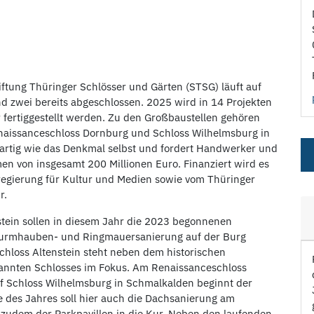
iftung Thüringer Schlösser und Gärten (STSG) läuft auf
d zwei bereits abgeschlossen. 2025 wird in 14 Projekten
r fertiggestellt werden. Zu den Großbaustellen gehören
enaissanceschloss Dornburg und Schloss Wilhelmsburg in
igartig wie das Denkmal selbst und fordert Handwerker und
en von insgesamt 200 Millionen Euro. Finanziert wird es
regierung für Kultur und Medien sowie vom Thüringer
r.
tein sollen in diesem Jahr die 2023 begonnenen
Turmhauben- und Ringmauersanierung auf der Burg
loss Altenstein steht neben dem historischen
nnten Schlosses im Fokus. Am Renaissanceschloss
uf Schloss Wilhelmsburg in Schmalkalden beginnt der
 des Jahres soll hier auch die Dachsanierung am
t zudem der Parkpavillon in die Kur. Neben den laufenden