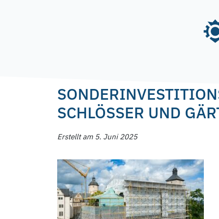
Skip
to
content
Posted on
5. Juni 2025
5. Juni 2025
by
f.nage
SONDERINVESTITION
SCHLÖSSER UND GÄR
Erstellt am 5. Juni 2025