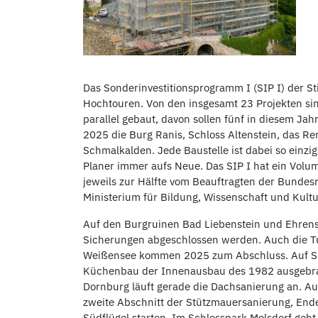
Das Sonderinvestitionsprogramm I (SIP I) der St
Hochtouren. Von den insgesamt 23 Projekten sin
parallel gebaut, davon sollen fünf in diesem Jah
2025 die Burg Ranis, Schloss Altenstein, das R
Schmalkalden. Jede Baustelle ist dabei so einz
Planer immer aufs Neue. Das SIP I hat ein Volum
jeweils zur Hälfte vom Beauftragten der Bundes
Ministerium für Bildung, Wissenschaft und Kultu
Auf den Burgruinen Bad Liebenstein und Ehrens
Sicherungen abgeschlossen werden. Auch die 
Weißensee kommen 2025 zum Abschluss. Auf Sch
Küchenbau der Innenausbau des 1982 ausgebra
Dornburg läuft gerade die Dachsanierung an. A
zweite Abschnitt der Stützmauersanierung, Ende
Südflügel starten. Im Schlosspark Molsdorf geh