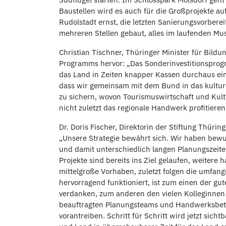
Baustellen wird es auch für die Großprojekte a
Rudolstadt ernst, die letzten Sanierungsvorbere
mehreren Stellen gebaut, alles im laufenden Mu
Christian Tischner, Thüringer Minister für Bild
Programms hervor: „Das Sonderinvestitionsprogr
das Land in Zeiten knapper Kassen durchaus ein
dass wir gemeinsam mit dem Bund in das kulture
zu sichern, wovon Tourismuswirtschaft und Kul
nicht zuletzt das regionale Handwerk profitieren
Dr. Doris Fischer, Direktorin der Stiftung Thürin
„Unsere Strategie bewährt sich. Wir haben bewu
und damit unterschiedlich langen Planungszeiten 
Projekte sind bereits ins Ziel gelaufen, weiter
mittelgroße Vorhaben, zuletzt folgen die umfangr
hervorragend funktioniert, ist zum einen der 
verdanken, zum anderen den vielen Kolleginnen
beauftragten Planungsteams und Handwerksbetrie
vorantreiben. Schritt für Schritt wird jetzt sic