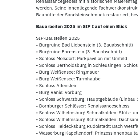
Renaissancegiebels mit historischen Malereifra
werden. Seine innenliegende Fachwerkkonstrukt
Bauhütte der Sandsteinschmuck restauriert, bev
Bauarbeiten 2025 im SIP I auf einen Blick
SIP-Baustellen 2025
• Burgruine Bad Liebenstein (3. Bauabschnitt)
• Burgruine Ehrenstein (3. Bauabschnitt)
• Schloss Molsdorf: Parkpavillon mit Umfeld
• Schloss Bertholdsburg in Schleusingen: Schlo
• Burg Weißensee: Ringmauer
• Burg Weißensee: Turmhaube
• Schloss Altenstein
• Burg Ranis: Vorburg
• Schloss Schwarzburg: Hauptgebäude (Einbau S
• Dornburger Schlösser: Renaissanceschloss
• Schloss Wilhelmsburg Schmalkalden: Stütz- u
• Schloss Wilhelmsburg Schmalkalden: Dachsani
• Schloss Heidecksburg Rudolstadt: Dach Westfl
• Wasserburg Kapellendorf: Prinzessinnenbau (