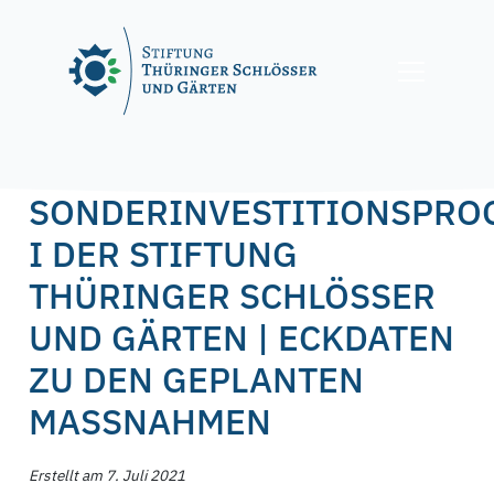
Skip
to
content
Posted on
7. Juli 2021
by
f.nagel
SONDERINVESTITIONSPR
I DER STIFTUNG
THÜRINGER SCHLÖSSER
UND GÄRTEN | ECKDATEN
ZU DEN GEPLANTEN
MASSNAHMEN
Erstellt am 7. Juli 2021