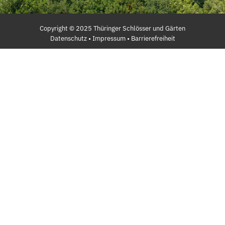
Copyright ©
2025
Thüringer Schlösser und Gärten
Datenschutz
•
Impressum
•
Barrierefreiheit