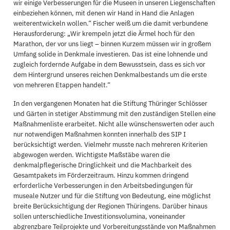
wir einige Verbesserungen für die Museen in unseren Liegenschaften
einbeziehen können, mit denen wir Hand in Hand die Anlagen
weiterentwickeln wollen.“ Fischer weiß um die damit verbundene
Herausforderung: „Wir krempeln jetzt die Ärmel hoch für den
Marathon, der vor uns liegt – binnen Kurzem müssen wir in großem
Umfang solide in Denkmale investieren. Das ist eine lohnende und
zugleich fordernde Aufgabe in dem Bewusstsein, dass es sich vor
dem Hintergrund unseres reichen Denkmalbestands um die erste
von mehreren Etappen handelt.“
In den vergangenen Monaten hat die Stiftung Thüringer Schlösser
und Gärten in stetiger Abstimmung mit den zuständigen Stellen eine
Maßnahmenliste erarbeitet. Nicht alle wünschenswerten oder auch
nur notwendigen Maßnahmen konnten innerhalb des SIP I
berücksichtigt werden. Vielmehr musste nach mehreren Kriterien
abgewogen werden. Wichtigste Maßstäbe waren die
denkmalpflegerische Dringlichkeit und die Machbarkeit des
Gesamtpakets im Förderzeitraum. Hinzu kommen dringend
erforderliche Verbesserungen in den Arbeitsbedingungen für
museale Nutzer und für die Stiftung von Bedeutung, eine möglichst
breite Berücksichtigung der Regionen Thüringens. Darüber hinaus
sollen unterschiedliche Investitionsvolumina, voneinander
abgrenzbare Teilprojekte und Vorbereitungsstände von Maßnahmen