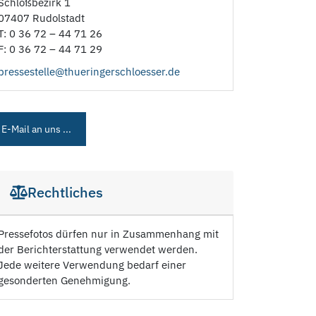
Schloßbezirk 1
07407 Rudolstadt
T: 0 36 72 – 44 71 26
F: 0 36 72 – 44 71 29
pressestelle@thueringerschloesser.de
E-Mail an uns ...
Rechtliches
Pressefotos dürfen nur in Zusammenhang mit
der Berichterstattung verwendet werden.
Jede weitere Verwendung bedarf einer
gesonderten Genehmigung.