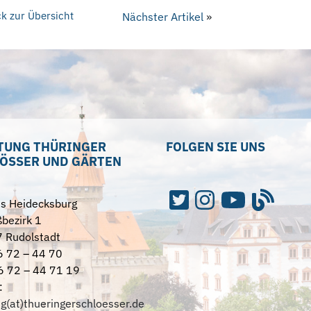
k zur Übersicht
Nächster Artikel
»
TUNG THÜRINGER
FOLGEN SIE UNS
ÖSSER UND GÄRTEN
ss Heidecksburg
bezirk 1
 Rudolstadt
6 72 – 44 70
6 72 – 44 71 19
:
ng(at)thueringerschloesser.de