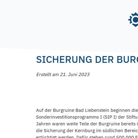
Skip
to
content
Posted on
21. Juni 2023
21. Juni 2023
by
f.n
SICHERUNG DER BUR
Erstellt am 21. Juni 2023
Auf der Burgruine Bad Liebenstein beginnen 
Sonderinvestitionsprogramms I (SIP I) der Stif
Jahren waren weite Teile der Burgruine bereits
die Sicherung der Kernburg im südlichen Berei
ertüchtigt werden. Dafür stehen rund 500.000