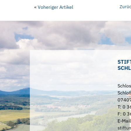
Zurüc
«
Voheriger Artikel
STIF
SCHL
Schlo
Schloß
07407
T: 0 3
F: 0 3
E-Mail
stiftu