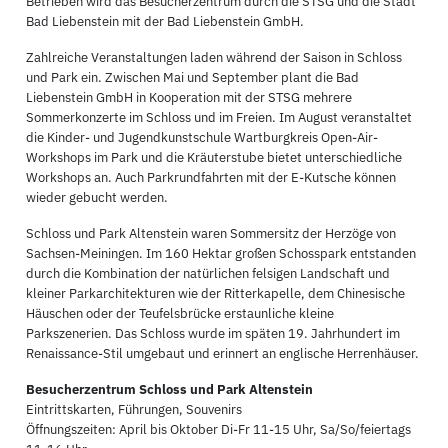
Betrieben wird das Besucherzentrum durch die STSG und die Stadt
Bad Liebenstein mit der Bad Liebenstein GmbH.
Zahlreiche Veranstaltungen laden während der Saison in Schloss
und Park ein. Zwischen Mai und September plant die Bad
Liebenstein GmbH in Kooperation mit der STSG mehrere
Sommerkonzerte im Schloss und im Freien. Im August veranstaltet
die Kinder- und Jugendkunstschule Wartburgkreis Open-Air-
Workshops im Park und die Kräuterstube bietet unterschiedliche
Workshops an. Auch Parkrundfahrten mit der E-Kutsche können
wieder gebucht werden.
Schloss und Park Altenstein waren Sommersitz der Herzöge von
Sachsen-Meiningen. Im 160 Hektar großen Schosspark entstanden
durch die Kombination der natürlichen felsigen Landschaft und
kleiner Parkarchitekturen wie der Ritterkapelle, dem Chinesische
Häuschen oder der Teufelsbrücke erstaunliche kleine
Parkszenerien. Das Schloss wurde im späten 19. Jahrhundert im
Renaissance-Stil umgebaut und erinnert an englische Herrenhäuser.
Besucherzentrum Schloss und Park Altenstein
Eintrittskarten, Führungen, Souvenirs
Öffnungszeiten: April bis Oktober Di-Fr 11-15 Uhr, Sa/So/feiertags