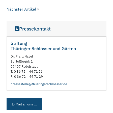
Nächster Artikel
»
Pressekontakt
Stiftung
Thüringer Schlösser und Gärten
Dr. Franz Nagel
Schloßbezirk 1
07407 Rudolstadt
T: 0 36 72 – 44 71 26
F: 0 36 72 – 44 71 29
pressestelle@thueringerschloesser.de
E-Mail an uns ...