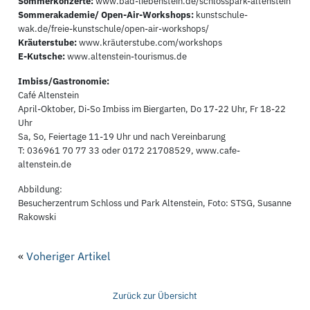
Sommerkonzerte:
www.bad-liebenstein.de/schlosspark-altenstein
Sommerakademie/ Open-Air-Workshops:
kunstschule-
wak.de/freie-kunstschule/open-air-workshops/
Kräuterstube:
www.kräuterstube.com/workshops
E-Kutsche:
www.altenstein-tourismus.de
Imbiss/Gastronomie:
Café Altenstein
April-Oktober, Di-So Imbiss im Biergarten, Do 17-22 Uhr, Fr 18-22
Uhr
Sa, So, Feiertage 11-19 Uhr und nach Vereinbarung
T: 036961 70 77 33 oder 0172 21708529, www.cafe-
altenstein.de
Abbildung:
Besucherzentrum Schloss und Park Altenstein, Foto: STSG, Susanne
Rakowski
«
Voheriger Artikel
Zurück zur Übersicht