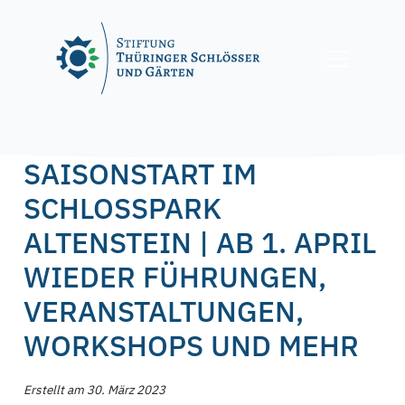
Skip
to
content
Posted on
30. März 2023
by
f.nagel
SAISONSTART IM
SCHLOSSPARK
ALTENSTEIN | AB 1. APRIL
WIEDER FÜHRUNGEN,
VERANSTALTUNGEN,
WORKSHOPS UND MEHR
Erstellt am 30. März 2023