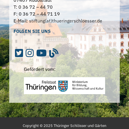
07407 Rudolstadt
T: 0 36 72 – 44 70
F: 0 36 72 – 44 71 19
E-Mail:
stiftung(at)thueringerschloesser.de
FOLGEN SIE UNS
Gefördert vom:
Copyright ©
2025
Thüringer Schlösser und Gärten